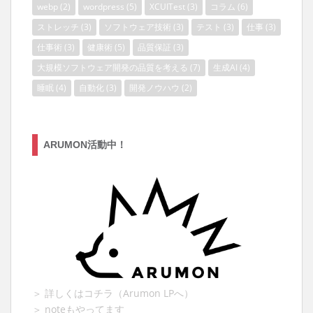
webp
(2)
wordpress
(5)
XCUITest
(3)
コラム
(6)
ストレッチ
(3)
ソフトウェア技術
(3)
テスト
(3)
仕事
(3)
仕事術
(3)
健康術
(5)
品質保証
(3)
大規模ソフトウェア開発の品質を考える
(7)
生成AI
(4)
睡眠
(4)
自動化
(3)
開発ノウハウ
(2)
ARUMON活動中！
＞ 詳しくはコチラ（Arumon LPへ）
＞ noteもやってます