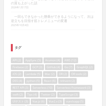
の質も上がった話
2026年1月17日
一回もできなかった懸垂ができるようになって、次は
逆立ちを目指す筋トレメニューの変遷
2025年10月4日
タグ
API
(2)
AppSync
(5)
Arumon
(4)
AWS
(12)
Firebase
(2)
GCP
(3)
GitHub
(4)
Go
(7)
GraphQL
(2)
iOS
(2)
Lambda
(5)
Mac
(2)
OR
(2)
OR tools
(2)
OSS
(4)
python
(5)
React
(6)
reInvent
(2)
REST API
(3)
Serverless
(10)
Serverless Framework
(3)
swift
(2)
Tips
(4)
Twitter
(2)
TypeScrypt
(3)
UIテスト
(3)
Vue.js
(6)
Vue2.x
(3)
vueslsapp
(5)