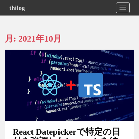
S
thilog
TOGGLE
k
i
p
t
月:
2021年10月
o
m
a
i
n
c
o
n
t
e
n
t
React Datepickerで特定の日