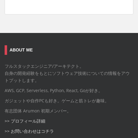
ABOUT ME
フルスタックエンジニア/アーキテクト。
自身の開発経験をもとにソフトウェア技術についての情報をアウ
トプットします。
AWS, GCP, Serverless, Python, React, Goが好き。
ガジェットや自作PCも好き。ゲームと筋トレが趣味。
有志団体 Arumon 初期メンバー。
>> プロフィール詳細
>> お問い合わせはコチラ