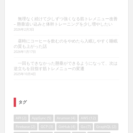
無理なく続けて少しずつ強くなる筋トレメニュー改善
– 懸垂追い込みと体幹トレーニングを少し増やしたい
2026年2月3日
昼時にコーヒーを飲むのをやめたら入眠しやすく睡眠
の質も上がった話
2026年1月17日
一回もできなかった懸垂ができるようになって、次は
逆立ちを目指す筋トレメニューの変遷
2025年10月4日
タグ
API
(2)
AppSync
(5)
Arumon
(4)
AWS
(12)
Firebase
(2)
GCP
(3)
GitHub
(4)
Go
(7)
GraphQL
(2)