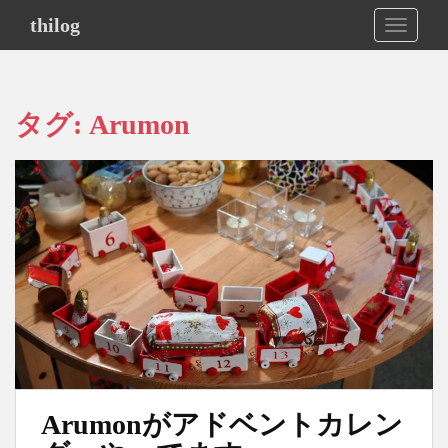
S
thilog
TOGGLE
k
i
p
t
タグ:
Arumon
o
m
a
i
n
c
o
n
t
e
n
t
Arumonがアドベントカレン