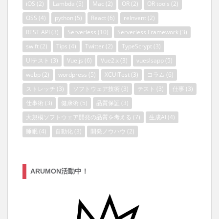
iOS
(2)
Lambda
(5)
Mac
(2)
OR
(2)
OR tools
(2)
OSS
(4)
python
(5)
React
(6)
reInvent
(2)
REST API
(3)
Serverless
(10)
Serverless Framework
(3)
swift
(2)
Tips
(4)
Twitter
(2)
TypeScrypt
(3)
UIテスト
(3)
Vue.js
(6)
Vue2.x
(3)
vueslsapp
(5)
webp
(2)
wordpress
(5)
XCUITest
(3)
コラム
(6)
ストレッチ
(3)
ソフトウェア技術
(3)
テスト
(3)
仕事
(3)
仕事術
(3)
健康術
(5)
品質保証
(3)
大規模ソフトウェア開発の品質を考える
(7)
生成AI
(4)
睡眠
(4)
自動化
(3)
開発ノウハウ
(2)
ARUMON活動中！