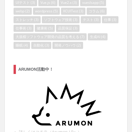
UIテスト
(3)
Vue.js
(6)
Vue2.x
(3)
vueslsapp
(5)
webp
(2)
wordpress
(5)
XCUITest
(3)
コラム
(6)
ストレッチ
(3)
ソフトウェア技術
(3)
テスト
(3)
仕事
(3)
仕事術
(3)
健康術
(5)
品質保証
(3)
大規模ソフトウェア開発の品質を考える
(7)
生成AI
(4)
睡眠
(4)
自動化
(3)
開発ノウハウ
(2)
ARUMON活動中！
＞ 詳しくはコチラ（Arumon LPへ）