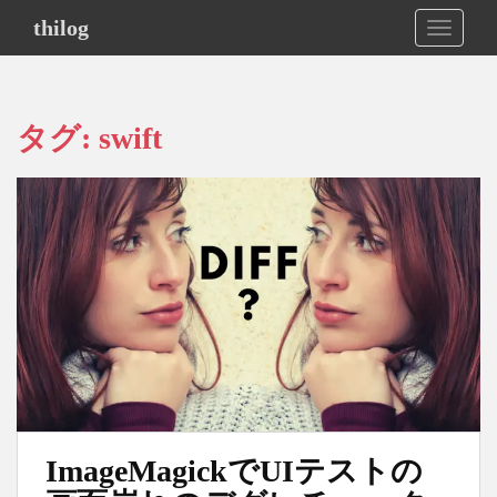
S
thilog
TOGGLE
k
i
p
t
タグ:
swift
o
m
a
i
n
c
o
n
t
e
n
t
ImageMagickでUIテストの