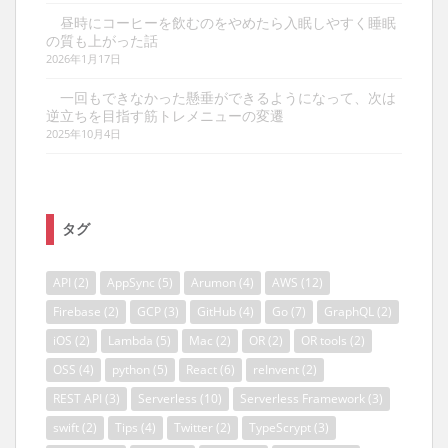
昼時にコーヒーを飲むのをやめたら入眠しやすく睡眠
の質も上がった話
2026年1月17日
一回もできなかった懸垂ができるようになって、次は
逆立ちを目指す筋トレメニューの変遷
2025年10月4日
タグ
API
(2)
AppSync
(5)
Arumon
(4)
AWS
(12)
Firebase
(2)
GCP
(3)
GitHub
(4)
Go
(7)
GraphQL
(2)
iOS
(2)
Lambda
(5)
Mac
(2)
OR
(2)
OR tools
(2)
OSS
(4)
python
(5)
React
(6)
reInvent
(2)
REST API
(3)
Serverless
(10)
Serverless Framework
(3)
swift
(2)
Tips
(4)
Twitter
(2)
TypeScrypt
(3)