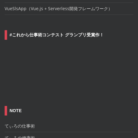
VueSlsApp（Vue.js + Serverless開発フレームワーク）
#これから仕事術コンテスト グランプリ受賞作！
NOTE
てぃろの仕事術
てぃろの健康術