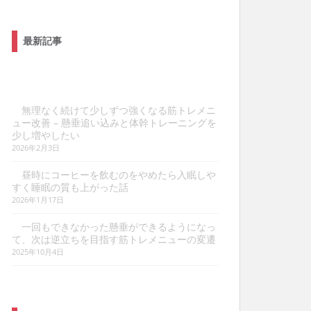
最新記事
無理なく続けて少しずつ強くなる筋トレメニ
ュー改善 – 懸垂追い込みと体幹トレーニングを
少し増やしたい
2026年2月3日
昼時にコーヒーを飲むのをやめたら入眠しや
すく睡眠の質も上がった話
2026年1月17日
一回もできなかった懸垂ができるようになっ
て、次は逆立ちを目指す筋トレメニューの変遷
2025年10月4日