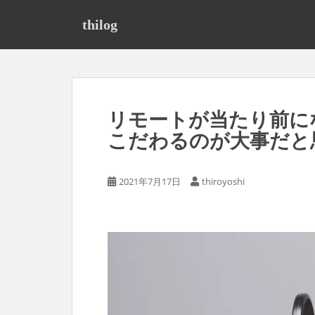
S
k
thilog
i
p
t
o
m
リモートが当たり前に
a
i
こだわるのが大事だと
n
c
2021年7月17日
thiroyoshi
o
n
t
e
n
t