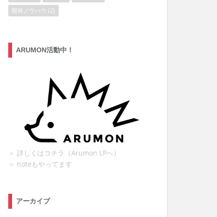
開発ノウハウ
(2)
ARUMON活動中！
＞ 詳しくはコチラ（Arumon LPへ）
＞ noteもやってます
アーカイブ