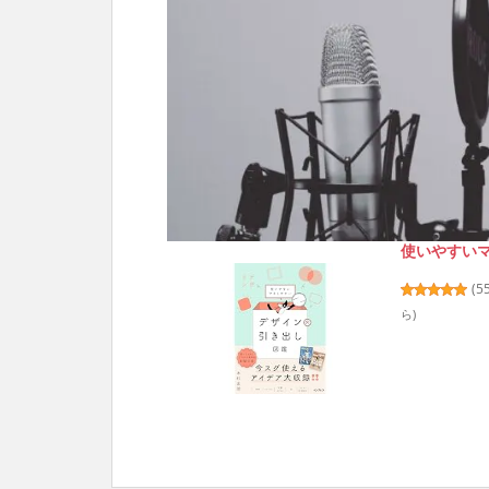
使いやすい
(
5
ら
)