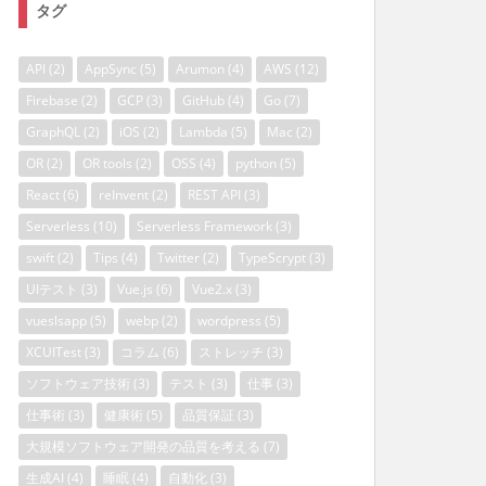
タグ
API
(2)
AppSync
(5)
Arumon
(4)
AWS
(12)
Firebase
(2)
GCP
(3)
GitHub
(4)
Go
(7)
GraphQL
(2)
iOS
(2)
Lambda
(5)
Mac
(2)
OR
(2)
OR tools
(2)
OSS
(4)
python
(5)
React
(6)
reInvent
(2)
REST API
(3)
Serverless
(10)
Serverless Framework
(3)
swift
(2)
Tips
(4)
Twitter
(2)
TypeScrypt
(3)
UIテスト
(3)
Vue.js
(6)
Vue2.x
(3)
vueslsapp
(5)
webp
(2)
wordpress
(5)
XCUITest
(3)
コラム
(6)
ストレッチ
(3)
ソフトウェア技術
(3)
テスト
(3)
仕事
(3)
仕事術
(3)
健康術
(5)
品質保証
(3)
大規模ソフトウェア開発の品質を考える
(7)
生成AI
(4)
睡眠
(4)
自動化
(3)