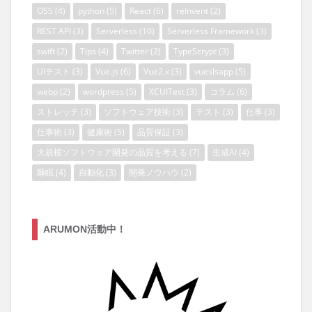
OSS
(4)
python
(5)
React
(6)
reInvent
(2)
REST API
(3)
Serverless
(10)
Serverless Framework
(3)
swift
(2)
Tips
(4)
Twitter
(2)
TypeScrypt
(3)
UIテスト
(3)
Vue.js
(6)
Vue2.x
(3)
vueslsapp
(5)
webp
(2)
wordpress
(5)
XCUITest
(3)
コラム
(6)
ストレッチ
(3)
ソフトウェア技術
(3)
テスト
(3)
仕事
(3)
仕事術
(3)
健康術
(5)
品質保証
(3)
大規模ソフトウェア開発の品質を考える
(7)
生成AI
(4)
睡眠
(4)
自動化
(3)
開発ノウハウ
(2)
ARUMON活動中！