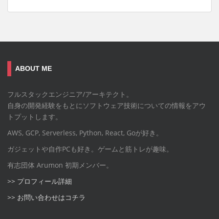
ABOUT ME
フルスタックエンジニア/アーキテクト。
自身の開発経験をもとにソフトウェア技術についての情報をアウ
トプットします。
AWS, GCP, Serverless, Python, React, Goが好き。
ガジェットや自作PCも好き。ゲームと筋トレが趣味。
有志団体 Arumon 初期メンバー。
>> プロフィール詳細
>> お問い合わせはコチラ