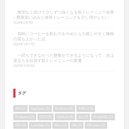
無理なく続けて少しずつ強くなる筋トレメニュー改善
– 懸垂追い込みと体幹トレーニングを少し増やしたい
2026年2月3日
昼時にコーヒーを飲むのをやめたら入眠しやすく睡眠
の質も上がった話
2026年1月17日
一回もできなかった懸垂ができるようになって、次は
逆立ちを目指す筋トレメニューの変遷
2025年10月4日
タグ
API
(2)
AppSync
(5)
Arumon
(4)
AWS
(12)
Firebase
(2)
GCP
(3)
GitHub
(4)
Go
(7)
GraphQL
(2)
iOS
(2)
Lambda
(5)
Mac
(2)
OR
(2)
OR tools
(2)