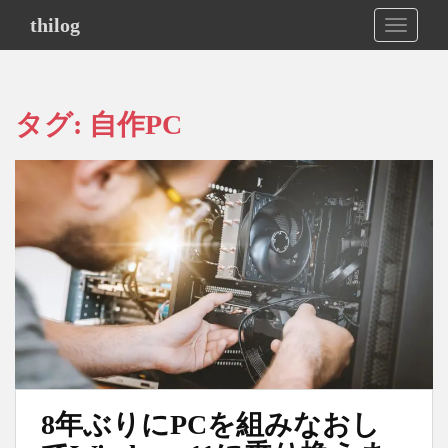
S
thilog
TOGGLE
k
i
p
t
タグ:
自作PC
o
m
a
i
n
c
o
n
t
e
n
t
8年ぶりにPCを組みなおし