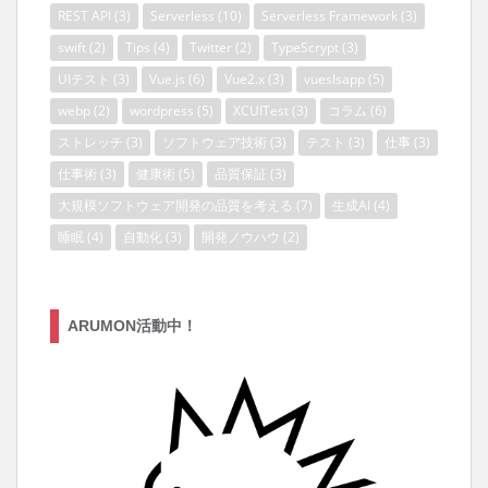
REST API
(3)
Serverless
(10)
Serverless Framework
(3)
swift
(2)
Tips
(4)
Twitter
(2)
TypeScrypt
(3)
UIテスト
(3)
Vue.js
(6)
Vue2.x
(3)
vueslsapp
(5)
webp
(2)
wordpress
(5)
XCUITest
(3)
コラム
(6)
ストレッチ
(3)
ソフトウェア技術
(3)
テスト
(3)
仕事
(3)
仕事術
(3)
健康術
(5)
品質保証
(3)
大規模ソフトウェア開発の品質を考える
(7)
生成AI
(4)
睡眠
(4)
自動化
(3)
開発ノウハウ
(2)
ARUMON活動中！