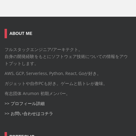
ABOUT ME
フルスタックエンジニア/アーキテクト。
自身の開発経験をもとにソフトウェア技術についての情報をアウ
トプットします。
AWS, GCP, Serverless, Python, React, Goが好き。
ガジェットや自作PCも好き。ゲームと筋トレが趣味。
有志団体 Arumon 初期メンバー。
>> プロフィール詳細
>> お問い合わせはコチラ