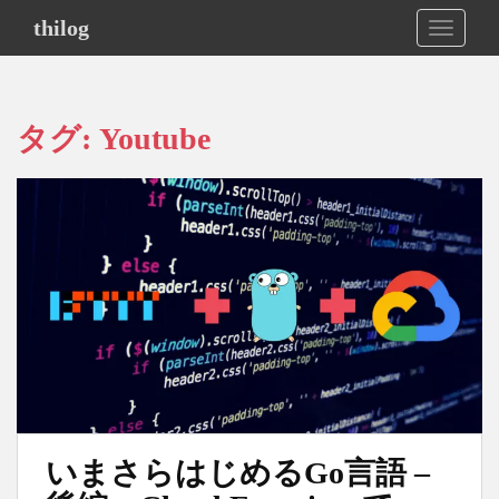
S
thilog
TOGGLE
k
i
p
t
タグ:
Youtube
o
m
a
i
n
c
o
n
t
e
n
t
いまさらはじめるGo言語 –