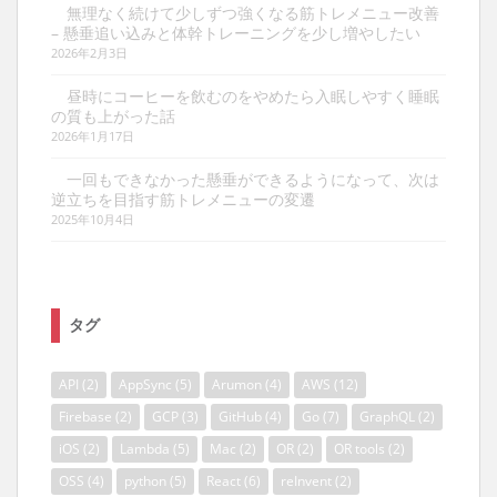
無理なく続けて少しずつ強くなる筋トレメニュー改善
– 懸垂追い込みと体幹トレーニングを少し増やしたい
2026年2月3日
昼時にコーヒーを飲むのをやめたら入眠しやすく睡眠
の質も上がった話
2026年1月17日
一回もできなかった懸垂ができるようになって、次は
逆立ちを目指す筋トレメニューの変遷
2025年10月4日
タグ
API
(2)
AppSync
(5)
Arumon
(4)
AWS
(12)
Firebase
(2)
GCP
(3)
GitHub
(4)
Go
(7)
GraphQL
(2)
iOS
(2)
Lambda
(5)
Mac
(2)
OR
(2)
OR tools
(2)
OSS
(4)
python
(5)
React
(6)
reInvent
(2)