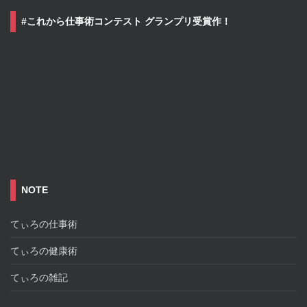
#これから仕事術コンテスト グランプリ受賞作！
NOTE
てぃろの仕事術
てぃろの健康術
てぃろの雑記