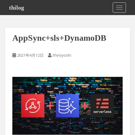
S
thilog
TOGGLE
k
i
p
t
AppSync+sls+DynamoDB
o
m
a
2021年4月12日
thiroyoshi
i
n
c
o
n
t
e
n
t