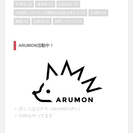
仕事術
(3)
健康術
(5)
品質保証
(3)
大規模ソフトウェア開発の品質を考える
(7)
生成AI
(4)
睡眠
(4)
自動化
(3)
開発ノウハウ
(2)
ARUMON活動中！
＞ 詳しくはコチラ（Arumon LPへ）
＞ noteもやってます