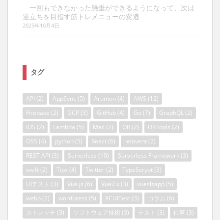
一回もできなかった懸垂ができるようになって、次は
逆立ちを目指す筋トレメニューの変遷
2025年10月4日
タグ
API
(2)
AppSync
(5)
Arumon
(4)
AWS
(12)
Firebase
(2)
GCP
(3)
GitHub
(4)
Go
(7)
GraphQL
(2)
iOS
(2)
Lambda
(5)
Mac
(2)
OR
(2)
OR tools
(2)
OSS
(4)
python
(5)
React
(6)
reInvent
(2)
REST API
(3)
Serverless
(10)
Serverless Framework
(3)
swift
(2)
Tips
(4)
Twitter
(2)
TypeScrypt
(3)
UIテスト
(3)
Vue.js
(6)
Vue2.x
(3)
vueslsapp
(5)
webp
(2)
wordpress
(5)
XCUITest
(3)
コラム
(6)
ストレッチ
(3)
ソフトウェア技術
(3)
テスト
(3)
仕事
(3)