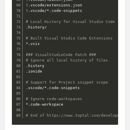
!.vscode/extensions.json

!.vscode/*.code-snippets

# Local History for Visual Studio Code
.history/

# Built Visual Studio Code Extensions
*.vsix

### VisualStudioCode Patch ###
# Ignore all local history of files
.history

.ionide

# Support for Project snippet scope
.vscode/*.code-snippets

# Ignore code-workspaces
*.code-workspace

# End of https://www.toptal.com/developers/g