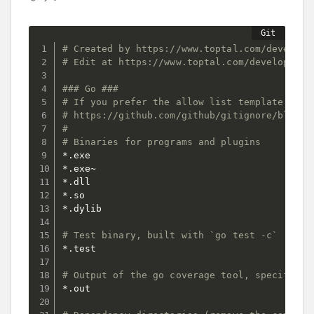
# Created by https://www.toptal.com/develope
# Edit at https://www.toptal.com/developers/
### Go ###
# If you prefer the allow list template inst
# https://github.com/github/gitignore/blob/m
#
# Binaries for programs and plugins
*.exe

*.exe~

*.dll

*.so

*.dylib

# Test binary, built with `go test -c`
*.test

# Output of the go coverage tool, specifical
*.out
