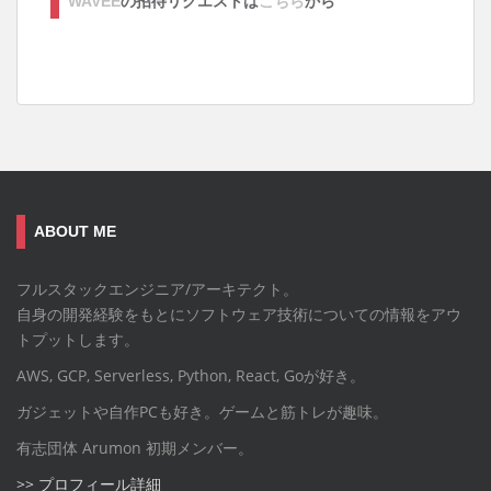
WAVEE
の招待リクエストは
こちら
から
ABOUT ME
フルスタックエンジニア/アーキテクト。
自身の開発経験をもとにソフトウェア技術についての情報をアウ
トプットします。
AWS, GCP, Serverless, Python, React, Goが好き。
ガジェットや自作PCも好き。ゲームと筋トレが趣味。
有志団体 Arumon 初期メンバー。
>> プロフィール詳細