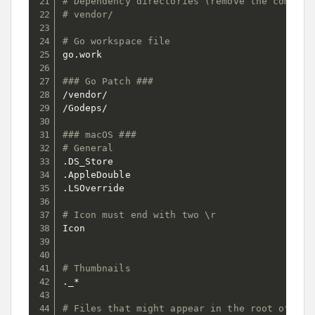
# Dependency directories (remove the comment
# vendor/
# Go workspace file
go.work

### Go Patch ###
/vendor/

/Godeps/

### macOS ###
# General
.DS_Store

.AppleDouble

.LSOverride

# Icon must end with two \r
Icon

# Thumbnails
._*

# Files that might appear in the root of a v