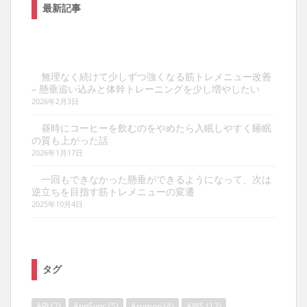
最新記事
無理なく続けて少しずつ強くなる筋トレメニュー改善
– 懸垂追い込みと体幹トレーニングを少し増やしたい
2026年2月3日
昼時にコーヒーを飲むのをやめたら入眠しやすく睡眠
の質も上がった話
2026年1月17日
一回もできなかった懸垂ができるようになって、次は
逆立ちを目指す筋トレメニューの変遷
2025年10月4日
タグ
API
(2)
AppSync
(5)
Arumon
(4)
AWS
(12)