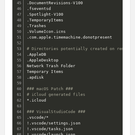
.DocumentRevisions-V100

.fseventsd

.Spotlight-V100

.TemporaryItems

.Trashes

.VolumeIcon.icns

.com.apple.timemachine.donotpresent

# Directories potentially created on remote 
.AppleDB

.AppleDesktop

Network Trash Folder

Temporary Items

.apdisk

### macOS Patch ###
# iCloud generated files
*.icloud

### VisualStudioCode ###
.vscode/*

!.vscode/settings.json

!.vscode/tasks.json

!.vscode/launch.json
