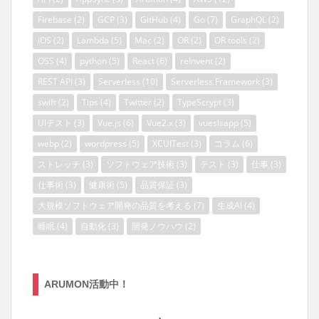
Firebase
(2)
GCP
(3)
GitHub
(4)
Go
(7)
GraphQL
(2)
iOS
(2)
Lambda
(5)
Mac
(2)
OR
(2)
OR tools
(2)
OSS
(4)
python
(5)
React
(6)
reInvent
(2)
REST API
(3)
Serverless
(10)
Serverless Framework
(3)
swift
(2)
Tips
(4)
Twitter
(2)
TypeScrypt
(3)
UIテスト
(3)
Vue.js
(6)
Vue2.x
(3)
vueslsapp
(5)
webp
(2)
wordpress
(5)
XCUITest
(3)
コラム
(6)
ストレッチ
(3)
ソフトウェア技術
(3)
テスト
(3)
仕事
(3)
仕事術
(3)
健康術
(5)
品質保証
(3)
大規模ソフトウェア開発の品質を考える
(7)
生成AI
(4)
睡眠
(4)
自動化
(3)
開発ノウハウ
(2)
ARUMON活動中！