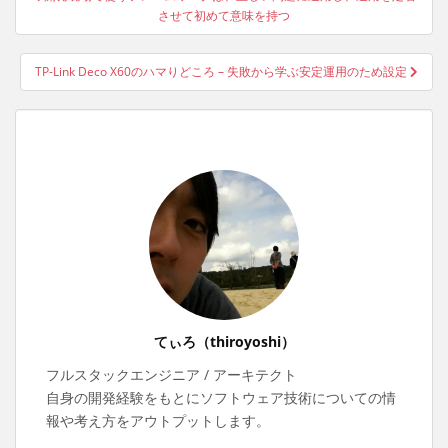
稿
させて初めて意味を持つ
ナ
ビ
TP-Link Deco X60のハマりどころ – 失敗から学ぶ安定運用のため設定
ゲ
ー
シ
ョ
ン
てぃろ（thiroyoshi）
フルスタックエンジニア / アーキテクト
自身の開発経験をもとにソフトウェア技術についての情
報や考え方をアウトプットします。