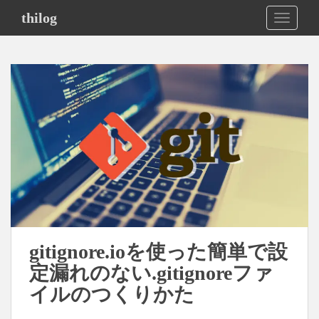
S
thilog
TOGGLE
k
i
p
t
o
m
a
i
n
c
o
n
t
e
gitignore.ioを使った簡単で設
n
定漏れのない.gitignoreファ
t
イルのつくりかた