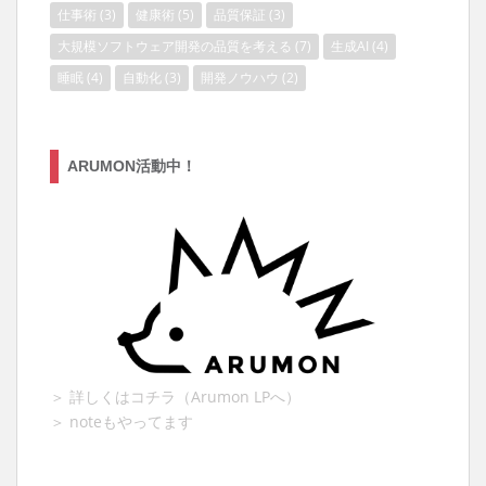
仕事術
(3)
健康術
(5)
品質保証
(3)
大規模ソフトウェア開発の品質を考える
(7)
生成AI
(4)
睡眠
(4)
自動化
(3)
開発ノウハウ
(2)
ARUMON活動中！
＞ 詳しくはコチラ（Arumon LPへ）
＞ noteもやってます