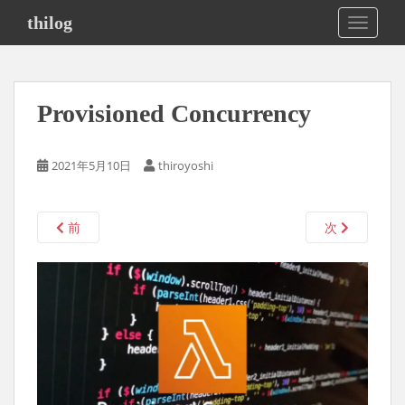
S
thilog
TOGGLE
k
i
p
t
Provisioned Concurrency
o
m
a
2021年5月10日
thiroyoshi
i
n
c
前
次
o
n
t
e
n
t