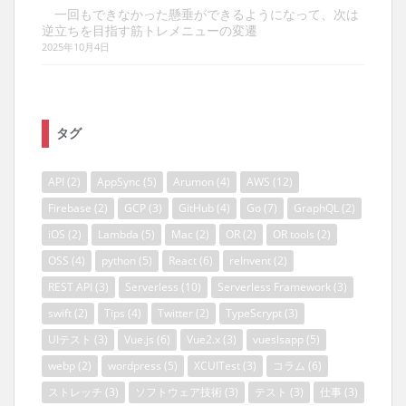
一回もできなかった懸垂ができるようになって、次は
逆立ちを目指す筋トレメニューの変遷
2025年10月4日
タグ
API
(2)
AppSync
(5)
Arumon
(4)
AWS
(12)
Firebase
(2)
GCP
(3)
GitHub
(4)
Go
(7)
GraphQL
(2)
iOS
(2)
Lambda
(5)
Mac
(2)
OR
(2)
OR tools
(2)
OSS
(4)
python
(5)
React
(6)
reInvent
(2)
REST API
(3)
Serverless
(10)
Serverless Framework
(3)
swift
(2)
Tips
(4)
Twitter
(2)
TypeScrypt
(3)
UIテスト
(3)
Vue.js
(6)
Vue2.x
(3)
vueslsapp
(5)
webp
(2)
wordpress
(5)
XCUITest
(3)
コラム
(6)
ストレッチ
(3)
ソフトウェア技術
(3)
テスト
(3)
仕事
(3)