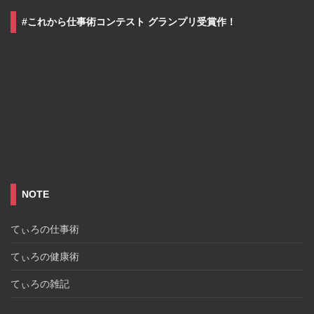
#これから仕事術コンテスト グランプリ受賞作！
NOTE
てぃろの仕事術
てぃろの健康術
てぃろの雑記