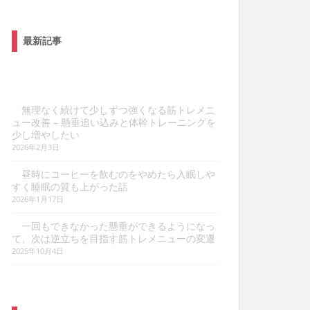
最新記事
無理なく続けて少しずつ強くなる筋トレメニ
ュー改善 – 懸垂追い込みと体幹トレーニングを
少し増やしたい
2026年2月3日
昼時にコーヒーを飲むのをやめたら入眠しや
すく睡眠の質も上がった話
2026年1月17日
一回もできなかった懸垂ができるようになっ
て、次は逆立ちを目指す筋トレメニューの変遷
2025年10月4日