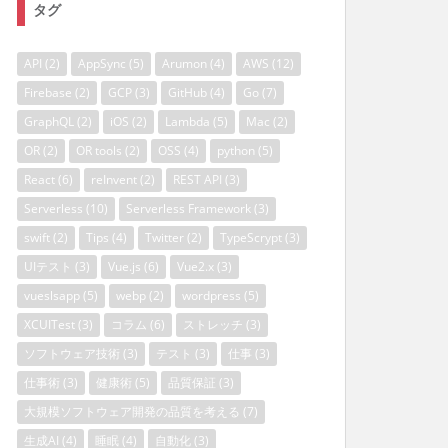
タグ
API
(2)
AppSync
(5)
Arumon
(4)
AWS
(12)
Firebase
(2)
GCP
(3)
GitHub
(4)
Go
(7)
GraphQL
(2)
iOS
(2)
Lambda
(5)
Mac
(2)
OR
(2)
OR tools
(2)
OSS
(4)
python
(5)
React
(6)
reInvent
(2)
REST API
(3)
Serverless
(10)
Serverless Framework
(3)
swift
(2)
Tips
(4)
Twitter
(2)
TypeScrypt
(3)
UIテスト
(3)
Vue.js
(6)
Vue2.x
(3)
vueslsapp
(5)
webp
(2)
wordpress
(5)
XCUITest
(3)
コラム
(6)
ストレッチ
(3)
ソフトウェア技術
(3)
テスト
(3)
仕事
(3)
仕事術
(3)
健康術
(5)
品質保証
(3)
大規模ソフトウェア開発の品質を考える
(7)
生成AI
(4)
睡眠
(4)
自動化
(3)