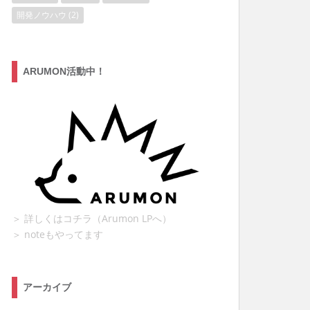
開発ノウハウ
(2)
ARUMON活動中！
＞ 詳しくはコチラ（Arumon LPへ）
＞ noteもやってます
アーカイブ