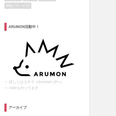
開発ノウハウ
(2)
ARUMON活動中！
＞ 詳しくはコチラ（Arumon LPへ）
＞ noteもやってます
アーカイブ