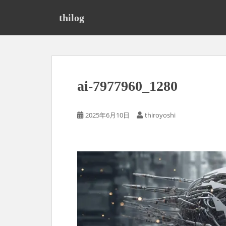
S
k
thilog
i
p
t
o
m
ai-7977960_1280
a
i
n
2025年6月10日
thiroyoshi
c
o
n
t
e
n
t