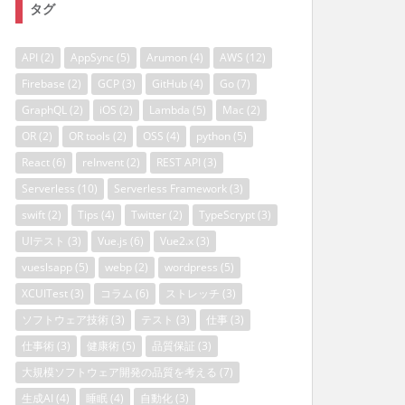
タグ
API
(2)
AppSync
(5)
Arumon
(4)
AWS
(12)
Firebase
(2)
GCP
(3)
GitHub
(4)
Go
(7)
GraphQL
(2)
iOS
(2)
Lambda
(5)
Mac
(2)
OR
(2)
OR tools
(2)
OSS
(4)
python
(5)
React
(6)
reInvent
(2)
REST API
(3)
Serverless
(10)
Serverless Framework
(3)
swift
(2)
Tips
(4)
Twitter
(2)
TypeScrypt
(3)
UIテスト
(3)
Vue.js
(6)
Vue2.x
(3)
vueslsapp
(5)
webp
(2)
wordpress
(5)
XCUITest
(3)
コラム
(6)
ストレッチ
(3)
ソフトウェア技術
(3)
テスト
(3)
仕事
(3)
仕事術
(3)
健康術
(5)
品質保証
(3)
大規模ソフトウェア開発の品質を考える
(7)
生成AI
(4)
睡眠
(4)
自動化
(3)