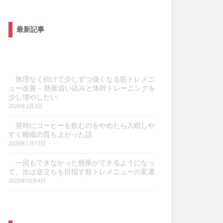
最新記事
無理なく続けて少しずつ強くなる筋トレメニ
ュー改善 – 懸垂追い込みと体幹トレーニングを
少し増やしたい
2026年2月3日
昼時にコーヒーを飲むのをやめたら入眠しや
すく睡眠の質も上がった話
2026年1月17日
一回もできなかった懸垂ができるようになっ
て、次は逆立ちを目指す筋トレメニューの変遷
2025年10月4日