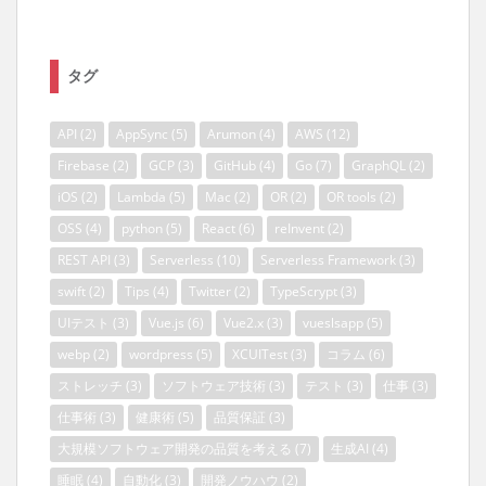
タグ
API
(2)
AppSync
(5)
Arumon
(4)
AWS
(12)
Firebase
(2)
GCP
(3)
GitHub
(4)
Go
(7)
GraphQL
(2)
iOS
(2)
Lambda
(5)
Mac
(2)
OR
(2)
OR tools
(2)
OSS
(4)
python
(5)
React
(6)
reInvent
(2)
REST API
(3)
Serverless
(10)
Serverless Framework
(3)
swift
(2)
Tips
(4)
Twitter
(2)
TypeScrypt
(3)
UIテスト
(3)
Vue.js
(6)
Vue2.x
(3)
vueslsapp
(5)
webp
(2)
wordpress
(5)
XCUITest
(3)
コラム
(6)
ストレッチ
(3)
ソフトウェア技術
(3)
テスト
(3)
仕事
(3)
仕事術
(3)
健康術
(5)
品質保証
(3)
大規模ソフトウェア開発の品質を考える
(7)
生成AI
(4)
睡眠
(4)
自動化
(3)
開発ノウハウ
(2)