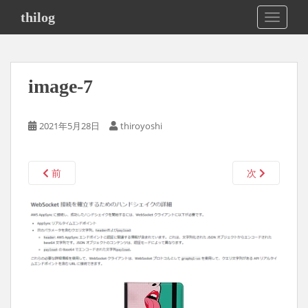
S
thilog
TOGGLE
k
i
p
t
image-7
o
m
a
2021年5月28日
thiroyoshi
i
n
c
前
次
o
n
t
e
n
t