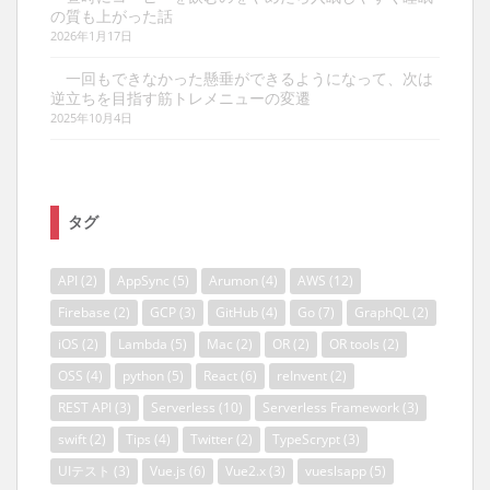
の質も上がった話
2026年1月17日
一回もできなかった懸垂ができるようになって、次は
逆立ちを目指す筋トレメニューの変遷
2025年10月4日
タグ
API
(2)
AppSync
(5)
Arumon
(4)
AWS
(12)
Firebase
(2)
GCP
(3)
GitHub
(4)
Go
(7)
GraphQL
(2)
iOS
(2)
Lambda
(5)
Mac
(2)
OR
(2)
OR tools
(2)
OSS
(4)
python
(5)
React
(6)
reInvent
(2)
REST API
(3)
Serverless
(10)
Serverless Framework
(3)
swift
(2)
Tips
(4)
Twitter
(2)
TypeScrypt
(3)
UIテスト
(3)
Vue.js
(6)
Vue2.x
(3)
vueslsapp
(5)