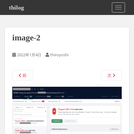
S
thilog
TOGGLE
k
i
p
t
image-2
o
m
a
2022年1月4日
thiroyoshi
i
n
c
前
次
o
n
t
e
n
t