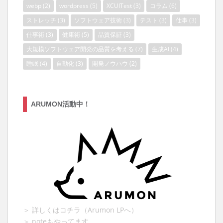
webp
(2)
wordpress
(5)
XCUITest
(3)
コラム
(6)
ストレッチ
(3)
ソフトウェア技術
(3)
テスト
(3)
仕事
(3)
仕事術
(3)
健康術
(5)
品質保証
(3)
大規模ソフトウェア開発の品質を考える
(7)
生成AI
(4)
睡眠
(4)
自動化
(3)
開発ノウハウ
(2)
ARUMON活動中！
＞ 詳しくはコチラ（Arumon LPへ）
＞ noteもやってます