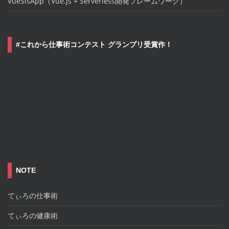
VueSlsApp（Vue.js + Serverless開発フレームワーク）
#これから仕事術コンテスト グランプリ受賞作！
NOTE
てぃろの仕事術
てぃろの健康術