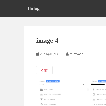
S
k
thilog
i
p
t
o
m
image-4
a
i
n
2020年10月30日
thiroyoshi
c
o
n
前
t
e
n
t