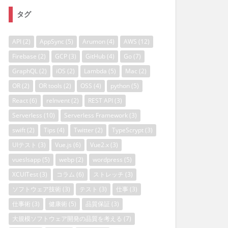
タグ
API
(2)
AppSync
(5)
Arumon
(4)
AWS
(12)
Firebase
(2)
GCP
(3)
GitHub
(4)
Go
(7)
GraphQL
(2)
iOS
(2)
Lambda
(5)
Mac
(2)
OR
(2)
OR tools
(2)
OSS
(4)
python
(5)
React
(6)
reInvent
(2)
REST API
(3)
Serverless
(10)
Serverless Framework
(3)
swift
(2)
Tips
(4)
Twitter
(2)
TypeScrypt
(3)
UIテスト
(3)
Vue.js
(6)
Vue2.x
(3)
vueslsapp
(5)
webp
(2)
wordpress
(5)
XCUITest
(3)
コラム
(6)
ストレッチ
(3)
ソフトウェア技術
(3)
テスト
(3)
仕事
(3)
仕事術
(3)
健康術
(5)
品質保証
(3)
大規模ソフトウェア開発の品質を考える
(7)