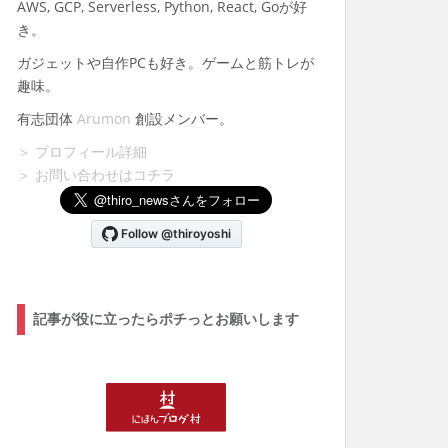
AWS, GCP, Serverless, Python, React, Goが好
き。
ガジェットや自作PCも好き。ゲームと筋トレが
趣味。
有志団体
Arumon
創設メンバー。
＞ プロフィール詳細
＞ お問い合わせはコチラ
記事が役に立ったらポチっとお願いします