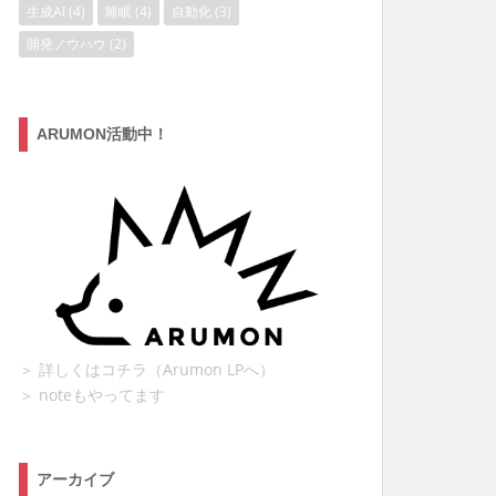
生成AI
(4)
睡眠
(4)
自動化
(3)
開発ノウハウ
(2)
ARUMON活動中！
＞ 詳しくはコチラ（Arumon LPへ）
＞ noteもやってます
アーカイブ