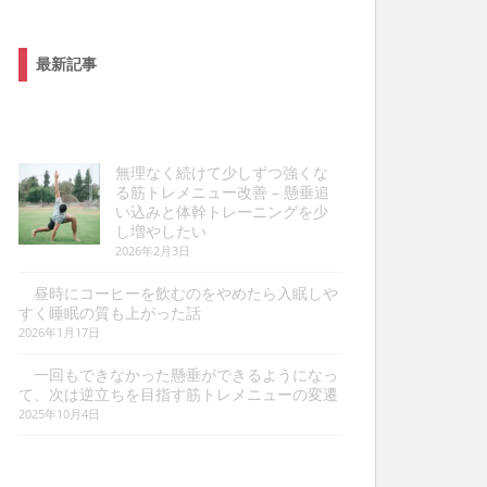
最新記事
無理なく続けて少しずつ強くな
る筋トレメニュー改善 – 懸垂追
い込みと体幹トレーニングを少
し増やしたい
2026年2月3日
昼時にコーヒーを飲むのをやめたら入眠しや
すく睡眠の質も上がった話
2026年1月17日
一回もできなかった懸垂ができるようになっ
て、次は逆立ちを目指す筋トレメニューの変遷
2025年10月4日