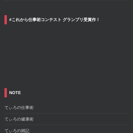
#これから仕事術コンテスト グランプリ受賞作！
NOTE
てぃろの仕事術
てぃろの健康術
てぃろの雑記