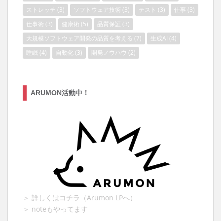
ストレッチ
(3)
ソフトウェア技術
(3)
テスト
(3)
仕事
(3)
仕事術
(3)
健康術
(5)
品質保証
(3)
大規模ソフトウェア開発の品質を考える
(7)
生成AI
(4)
睡眠
(4)
自動化
(3)
開発ノウハウ
(2)
ARUMON活動中！
＞ 詳しくはコチラ（Arumon LPへ）
＞ noteもやってます