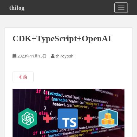
S
thilog
TOGGLE
k
i
p
t
CDK+TypeScript+OpenAI
o
m
a
2023年11月15日
thiroyoshi
i
n
c
前
o
n
t
e
n
t