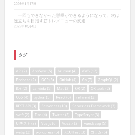
2026年1月17日
一回もできなかった懸垂ができるようになって、次は
逆立ちを目指す筋トレメニューの変遷
2025年10月4日
タグ
API
(2)
AppSync
(5)
Arumon
(4)
AWS
(12)
Firebase
(2)
GCP
(3)
GitHub
(4)
Go
(7)
GraphQL
(2)
iOS
(2)
Lambda
(5)
Mac
(2)
OR
(2)
OR tools
(2)
OSS
(4)
python
(5)
React
(6)
reInvent
(2)
REST API
(3)
Serverless
(10)
Serverless Framework
(3)
swift
(2)
Tips
(4)
Twitter
(2)
TypeScrypt
(3)
UIテスト
(3)
Vue.js
(6)
Vue2.x
(3)
vueslsapp
(5)
webp
(2)
wordpress
(5)
XCUITest
(3)
コラム
(6)