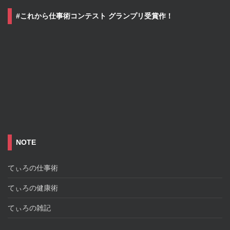
#これから仕事術コンテスト グランプリ受賞作！
NOTE
てぃろの仕事術
てぃろの健康術
てぃろの雑記