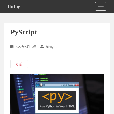
S
thilog
TOGGLE
k
i
p
t
PyScript
o
m
a
2022年5月10日
thiroyoshi
i
n
c
前
o
n
t
e
n
t