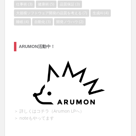
仕事術
(3)
健康術
(5)
品質保証
(3)
大規模ソフトウェア開発の品質を考える
(7)
生成AI
(4)
睡眠
(4)
自動化
(3)
開発ノウハウ
(2)
ARUMON活動中！
＞ 詳しくはコチラ（Arumon LPへ）
＞ noteもやってます