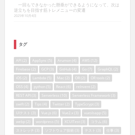
一回もできなかった懸垂ができるようになって、次は
逆立ちを目指す筋トレメニューの変遷
2025年10月4日
タグ
API
(2)
AppSync
(5)
Arumon
(4)
AWS
(12)
Firebase
(2)
GCP
(3)
GitHub
(4)
Go
(7)
GraphQL
(2)
iOS
(2)
Lambda
(5)
Mac
(2)
OR
(2)
OR tools
(2)
OSS
(4)
python
(5)
React
(6)
reInvent
(2)
REST API
(3)
Serverless
(10)
Serverless Framework
(3)
swift
(2)
Tips
(4)
Twitter
(2)
TypeScrypt
(3)
UIテスト
(3)
Vue.js
(6)
Vue2.x
(3)
vueslsapp
(5)
webp
(2)
wordpress
(5)
XCUITest
(3)
コラム
(6)
ストレッチ
(3)
ソフトウェア技術
(3)
テスト
(3)
仕事
(3)