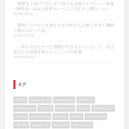
無理なく続けて少しずつ強くなる筋トレメニュー改善
– 懸垂追い込みと体幹トレーニングを少し増やしたい
2026年2月3日
昼時にコーヒーを飲むのをやめたら入眠しやすく睡眠
の質も上がった話
2026年1月17日
一回もできなかった懸垂ができるようになって、次は
逆立ちを目指す筋トレメニューの変遷
2025年10月4日
タグ
API
(2)
AppSync
(5)
Arumon
(4)
AWS
(12)
Firebase
(2)
GCP
(3)
GitHub
(4)
Go
(7)
GraphQL
(2)
iOS
(2)
Lambda
(5)
Mac
(2)
OR
(2)
OR tools
(2)
OSS
(4)
python
(5)
React
(6)
reInvent
(2)