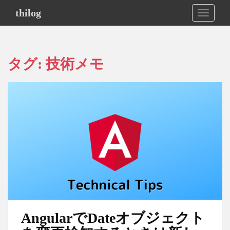
S
thilog
TOGGLE
k
i
p
t
タグ:
技術メモ
o
m
a
i
n
c
o
n
t
e
n
t
AngularでDateオブジェクト