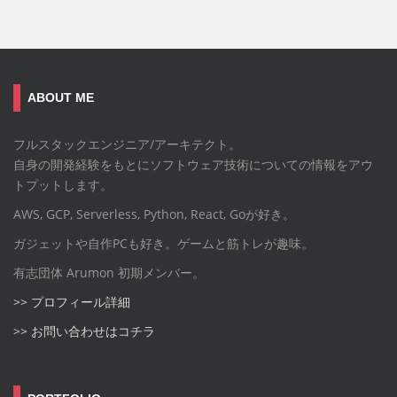
ABOUT ME
フルスタックエンジニア/アーキテクト。
自身の開発経験をもとにソフトウェア技術についての情報をアウ
トプットします。
AWS, GCP, Serverless, Python, React, Goが好き。
ガジェットや自作PCも好き。ゲームと筋トレが趣味。
有志団体 Arumon 初期メンバー。
>> プロフィール詳細
>> お問い合わせはコチラ