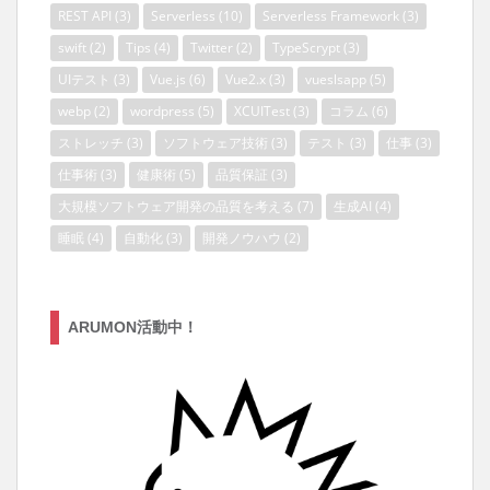
REST API
(3)
Serverless
(10)
Serverless Framework
(3)
swift
(2)
Tips
(4)
Twitter
(2)
TypeScrypt
(3)
UIテスト
(3)
Vue.js
(6)
Vue2.x
(3)
vueslsapp
(5)
webp
(2)
wordpress
(5)
XCUITest
(3)
コラム
(6)
ストレッチ
(3)
ソフトウェア技術
(3)
テスト
(3)
仕事
(3)
仕事術
(3)
健康術
(5)
品質保証
(3)
大規模ソフトウェア開発の品質を考える
(7)
生成AI
(4)
睡眠
(4)
自動化
(3)
開発ノウハウ
(2)
ARUMON活動中！