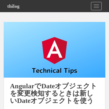
S
thilog
TOGGLE
k
i
p
t
o
m
a
i
n
c
o
n
t
e
AngularでDateオブジェクト
n
を変更検知するときは新し
t
いDateオブジェクトを使う