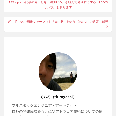
投
Worpress記事の見出しを「追加CSS」を組んで見やすくする – CSSの
稿
サンプルもあります
ナ
ビ
WordPressで画像フォーマット「WebP」を使う – Xserverの設定も解説
ゲ
ー
シ
ョ
ン
てぃろ（thiroyoshi）
フルスタックエンジニア / アーキテクト
自身の開発経験をもとにソフトウェア技術についての情