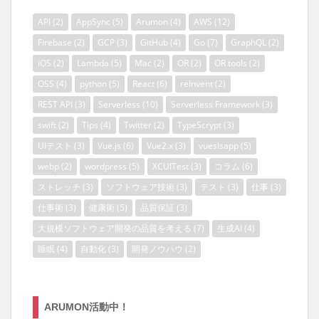
API
(2)
AppSync
(5)
Arumon
(4)
AWS
(12)
Firebase
(2)
GCP
(3)
GitHub
(4)
Go
(7)
GraphQL
(2)
iOS
(2)
Lambda
(5)
Mac
(2)
OR
(2)
OR tools
(2)
OSS
(4)
python
(5)
React
(6)
reInvent
(2)
REST API
(3)
Serverless
(10)
Serverless Framework
(3)
swift
(2)
Tips
(4)
Twitter
(2)
TypeScrypt
(3)
UIテスト
(3)
Vue.js
(6)
Vue2.x
(3)
vueslsapp
(5)
webp
(2)
wordpress
(5)
XCUITest
(3)
コラム
(6)
ストレッチ
(3)
ソフトウェア技術
(3)
テスト
(3)
仕事
(3)
仕事術
(3)
健康術
(5)
品質保証
(3)
大規模ソフトウェア開発の品質を考える
(7)
生成AI
(4)
睡眠
(4)
自動化
(3)
開発ノウハウ
(2)
ARUMON活動中！