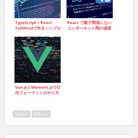
TypeScript + React
React で親子関係にない
TailWindで作るシンプル
コンポーネント間の値渡
なModalコンポーネント
しにはURLを使ってもい
い（使わなかったけ
ど）：Tipsメモ
Vue.jsとMoment.jsで日
付フォーマットのやり方
– Vue3での使い方も紹介
Angular
技術メモ