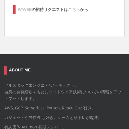
WAVEE
の招待リクエストは
こちら
から
ABOUT ME
フルスタックエンジニア/アーキテクト。
自身の開発経験をもとにソフトウェア技術についての情報をアウ
トプットします。
AWS, GCP, Serverless, Python, React, Goが好き。
ガジェットや自作PCも好き。ゲームと筋トレが趣味。
有志団体 Arumon 初期メンバー。