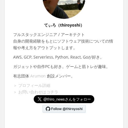
てぃろ（thiroyoshi）
フルスタックエンジニア / アーキテクト
自身の開発経験をもとにソフトウェア技術についての情
報や考え方をアウトプットします。
AWS, GCP, Serverless, Python, React, Goが好き。
ガジェットや自作PCも好き。ゲームと筋トレが趣味。
有志団体
Arumon
創設メンバー。
＞ プロフィール詳細
＞ お問い合わせはコチラ