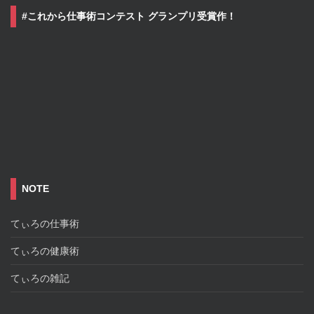
#これから仕事術コンテスト グランプリ受賞作！
NOTE
てぃろの仕事術
てぃろの健康術
てぃろの雑記