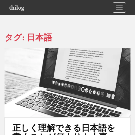
S
thilog
TOGGLE
k
i
p
t
タグ:
日本語
o
m
a
i
n
c
o
n
t
e
n
t
正しく理解できる日本語を