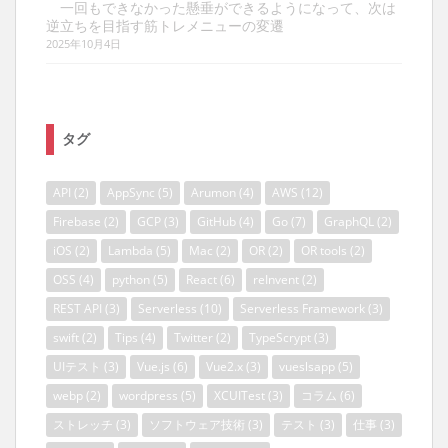
一回もできなかった懸垂ができるようになって、次は
逆立ちを目指す筋トレメニューの変遷
2025年10月4日
タグ
API
(2)
AppSync
(5)
Arumon
(4)
AWS
(12)
Firebase
(2)
GCP
(3)
GitHub
(4)
Go
(7)
GraphQL
(2)
iOS
(2)
Lambda
(5)
Mac
(2)
OR
(2)
OR tools
(2)
OSS
(4)
python
(5)
React
(6)
reInvent
(2)
REST API
(3)
Serverless
(10)
Serverless Framework
(3)
swift
(2)
Tips
(4)
Twitter
(2)
TypeScrypt
(3)
UIテスト
(3)
Vue.js
(6)
Vue2.x
(3)
vueslsapp
(5)
webp
(2)
wordpress
(5)
XCUITest
(3)
コラム
(6)
ストレッチ
(3)
ソフトウェア技術
(3)
テスト
(3)
仕事
(3)