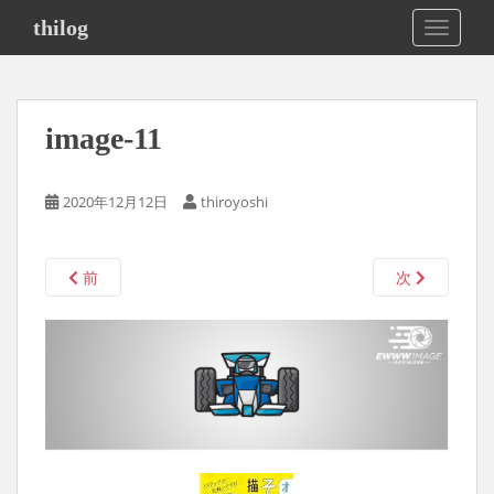
S
thilog
TOGGLE
k
i
p
t
image-11
o
m
a
2020年12月12日
thiroyoshi
i
n
c
前
次
o
n
t
e
n
t