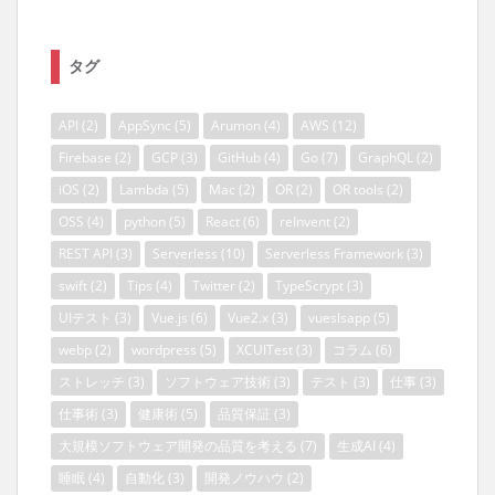
タグ
API
(2)
AppSync
(5)
Arumon
(4)
AWS
(12)
Firebase
(2)
GCP
(3)
GitHub
(4)
Go
(7)
GraphQL
(2)
iOS
(2)
Lambda
(5)
Mac
(2)
OR
(2)
OR tools
(2)
OSS
(4)
python
(5)
React
(6)
reInvent
(2)
REST API
(3)
Serverless
(10)
Serverless Framework
(3)
swift
(2)
Tips
(4)
Twitter
(2)
TypeScrypt
(3)
UIテスト
(3)
Vue.js
(6)
Vue2.x
(3)
vueslsapp
(5)
webp
(2)
wordpress
(5)
XCUITest
(3)
コラム
(6)
ストレッチ
(3)
ソフトウェア技術
(3)
テスト
(3)
仕事
(3)
仕事術
(3)
健康術
(5)
品質保証
(3)
大規模ソフトウェア開発の品質を考える
(7)
生成AI
(4)
睡眠
(4)
自動化
(3)
開発ノウハウ
(2)