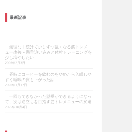
最新記事
無理なく続けて少しずつ強くなる筋トレメニ
ュー改善 – 懸垂追い込みと体幹トレーニングを
少し増やしたい
2026年2月3日
昼時にコーヒーを飲むのをやめたら入眠しや
すく睡眠の質も上がった話
2026年1月17日
一回もできなかった懸垂ができるようになっ
て、次は逆立ちを目指す筋トレメニューの変遷
2025年10月4日