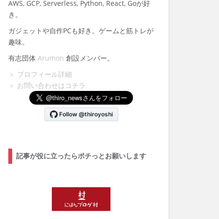
AWS, GCP, Serverless, Python, React, Goが好
き。
ガジェットや自作PCも好き。ゲームと筋トレが
趣味。
有志団体
Arumon
創設メンバー。
＞ プロフィール詳細
＞ お問い合わせはコチラ
記事が役に立ったらポチっとお願いします