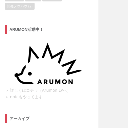
開発ノウハウ
(2)
ARUMON活動中！
＞ 詳しくはコチラ（Arumon LPへ）
＞ noteもやってます
アーカイブ