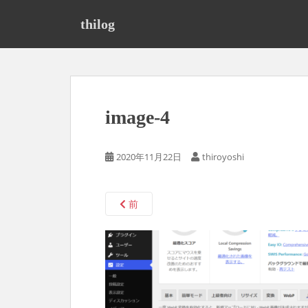
S
k
thilog
i
p
t
o
m
image-4
a
i
n
2020年11月22日
thiroyoshi
c
o
n
前
t
e
n
t