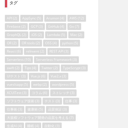
タグ
API
(2)
AppSync
(5)
Arumon
(4)
AWS
(12)
Firebase
(2)
GCP
(3)
GitHub
(4)
Go
(7)
GraphQL
(2)
iOS
(2)
Lambda
(5)
Mac
(2)
OR
(2)
OR tools
(2)
OSS
(4)
python
(5)
React
(6)
reInvent
(2)
REST API
(3)
Serverless
(10)
Serverless Framework
(3)
swift
(2)
Tips
(4)
Twitter
(2)
TypeScrypt
(3)
UIテスト
(3)
Vue.js
(6)
Vue2.x
(3)
vueslsapp
(5)
webp
(2)
wordpress
(5)
XCUITest
(3)
コラム
(6)
ストレッチ
(3)
ソフトウェア技術
(3)
テスト
(3)
仕事
(3)
仕事術
(3)
健康術
(5)
品質保証
(3)
大規模ソフトウェア開発の品質を考える
(7)
生成AI
(4)
睡眠
(4)
自動化
(3)