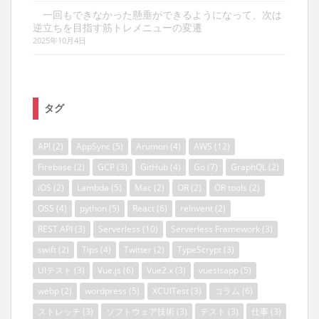
一回もできなかった懸垂ができるようになって、次は
逆立ちを目指す筋トレメニューの変遷
2025年10月4日
タグ
API
(2)
AppSync
(5)
Arumon
(4)
AWS
(12)
Firebase
(2)
GCP
(3)
GitHub
(4)
Go
(7)
GraphQL
(2)
iOS
(2)
Lambda
(5)
Mac
(2)
OR
(2)
OR tools
(2)
OSS
(4)
python
(5)
React
(6)
reInvent
(2)
REST API
(3)
Serverless
(10)
Serverless Framework
(3)
swift
(2)
Tips
(4)
Twitter
(2)
TypeScrypt
(3)
UIテスト
(3)
Vue.js
(6)
Vue2.x
(3)
vueslsapp
(5)
webp
(2)
wordpress
(5)
XCUITest
(3)
コラム
(6)
ストレッチ
(3)
ソフトウェア技術
(3)
テスト
(3)
仕事
(3)