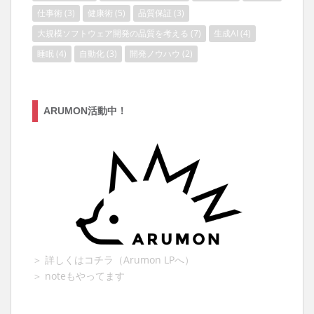
仕事術
(3)
健康術
(5)
品質保証
(3)
大規模ソフトウェア開発の品質を考える
(7)
生成AI
(4)
睡眠
(4)
自動化
(3)
開発ノウハウ
(2)
ARUMON活動中！
＞ 詳しくはコチラ（Arumon LPへ）
＞ noteもやってます