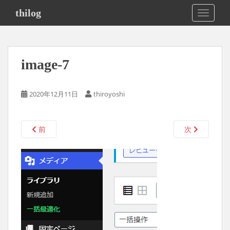
S
thilog
TOGGLE
k
i
p
t
image-7
o
m
a
2020年12月11日
thiroyoshi
i
n
c
前
次
o
n
t
e
n
t