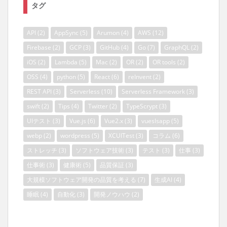
タグ
API
(2)
AppSync
(5)
Arumon
(4)
AWS
(12)
Firebase
(2)
GCP
(3)
GitHub
(4)
Go
(7)
GraphQL
(2)
iOS
(2)
Lambda
(5)
Mac
(2)
OR
(2)
OR tools
(2)
OSS
(4)
python
(5)
React
(6)
reInvent
(2)
REST API
(3)
Serverless
(10)
Serverless Framework
(3)
swift
(2)
Tips
(4)
Twitter
(2)
TypeScrypt
(3)
UIテスト
(3)
Vue.js
(6)
Vue2.x
(3)
vueslsapp
(5)
webp
(2)
wordpress
(5)
XCUITest
(3)
コラム
(6)
ストレッチ
(3)
ソフトウェア技術
(3)
テスト
(3)
仕事
(3)
仕事術
(3)
健康術
(5)
品質保証
(3)
大規模ソフトウェア開発の品質を考える
(7)
生成AI
(4)
睡眠
(4)
自動化
(3)
開発ノウハウ
(2)