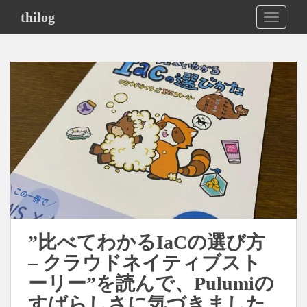
S
thilog
TOGGLE
k
i
p
t
o
m
a
i
n
c
o
n
t
e
”比べてわかるIaCの選び方
n
– クラウドネイティブスト
t
ーリー”を読んで、Pulumiの
すばらしさに気づきました