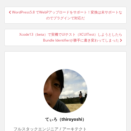
投
WordPress5.8 でWebPアップロードをサポート！変換は未サポートな
稿
のでプラグインで対応だ
ナ
ビ
Xcode13（beta）で実機でUIテスト（XCUITest）しようとしたら
ゲ
Bundle Identifierが勝手に書き変わってしまった
ー
シ
ョ
ン
てぃろ（thiroyoshi）
フルスタックエンジニア / アーキテクト