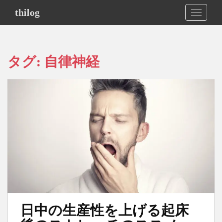
S
thilog
TOGGLE
k
i
p
t
タグ:
自律神経
o
m
a
i
n
c
o
n
t
e
n
t
日中の生産性を上げる起床