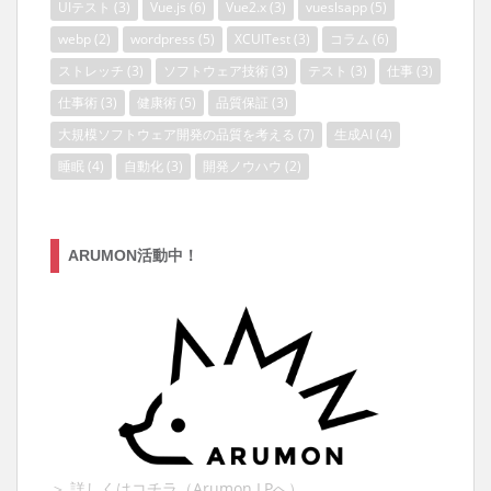
UIテスト
(3)
Vue.js
(6)
Vue2.x
(3)
vueslsapp
(5)
webp
(2)
wordpress
(5)
XCUITest
(3)
コラム
(6)
ストレッチ
(3)
ソフトウェア技術
(3)
テスト
(3)
仕事
(3)
仕事術
(3)
健康術
(5)
品質保証
(3)
大規模ソフトウェア開発の品質を考える
(7)
生成AI
(4)
睡眠
(4)
自動化
(3)
開発ノウハウ
(2)
ARUMON活動中！
＞ 詳しくはコチラ（Arumon LPへ）