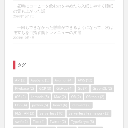
昼時にコーヒーを飲むのをやめたら入眠しやすく睡眠
の質も上がった話
2026年1月17日
一回もできなかった懸垂ができるようになって、次は
逆立ちを目指す筋トレメニューの変遷
2025年10月4日
タグ
API
(2)
AppSync
(5)
Arumon
(4)
AWS
(12)
Firebase
(2)
GCP
(3)
GitHub
(4)
Go
(7)
GraphQL
(2)
iOS
(2)
Lambda
(5)
Mac
(2)
OR
(2)
OR tools
(2)
OSS
(4)
python
(5)
React
(6)
reInvent
(2)
REST API
(3)
Serverless
(10)
Serverless Framework
(3)
swift
(2)
Tips
(4)
Twitter
(2)
TypeScrypt
(3)