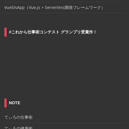
VueSlsApp（Vue.js + Serverless開発フレームワーク）
#これから仕事術コンテスト グランプリ受賞作！
NOTE
てぃろの仕事術
てぃろの健康術